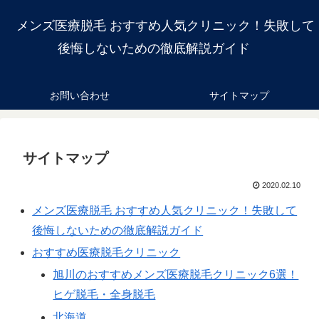
メンズ医療脱毛 おすすめ人気クリニック！失敗して
後悔しないための徹底解説ガイド
お問い合わせ
サイトマップ
サイトマップ
2020.02.10
メンズ医療脱毛 おすすめ人気クリニック！失敗して
後悔しないための徹底解説ガイド
おすすめ医療脱毛クリニック
旭川のおすすめメンズ医療脱毛クリニック6選！
ヒゲ脱毛・全身脱毛
北海道