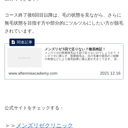
コース終了後6回目以降は、毛の状態を見ながら、さらに
無毛状態を目指す方や部分的にツルツルにしたい方が脱毛
されています。
メンズリゼ 5回で足りない？徹底検証！
メンズリゼの医療脱毛は５回で足りないのでしょうか？ メ
ンズリゼに限らず、医療脱毛は、元の毛量や脱毛のご経験
の有無などにより脱毛効果に個人差が大きくでます。 目安
としては、５回で多くの方は、自己処理がほぼ不要にな
り、ムダ毛の見当たらない綺麗な...
www.aftennisacademy.com
2021.12.16
公式サイトをチェックする：
＞＞
メンズリゼクリニック