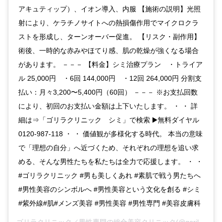
アキュティップ）、イオン導入、内服 【施術の説明】光照
射により、ケラチノサイトへの熱損傷作用でマイクロクラ
ストを形成し、ターンオーバー促進。 【リスク・副作用】
術後、一時的な赤みやほてり感、肌の乾燥が強くなる場合
があります。 －－－ 【料金】シミ治療プラン ・トライア
ル 25,000円 ・6回 144,000円 ・12回 264,000円 分割支
払い：月々3,200〜5,400円（60回） －－－ ※お支払回数
により、初回のお支払い金額は上下いたします。 ・ ・ 詳
細は⇒「ゴリラクリニック シミ」で検索 ▶️無料ダイヤル
0120-987-118 ・ ・ 価値観が多様化する時代。 本当の意味
で「理想の自分」へ近づくため、それぞれの理想を追い求
める、そんな男性たちを私たちは全力で応援します。 ・ ・
#ゴリラクリニック #男も美しくあれ #素肌で戦う男たちへ
#男性美容のシンボルへ #男性美容という文化を創る #シミ
#紫外線#肌#メンズ美容 #男性美容 #男性専門 #美容皮膚科