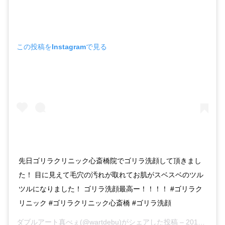
この投稿をInstagramで見る
先日ゴリラクリニック心斎橋院でゴリラ洗顔して頂きまし
た！ 目に見えて毛穴の汚れが取れてお肌がスベスベのツル
ツルになりました！ ゴリラ洗顔最高ー！！！！ #ゴリラク
リニック #ゴリラクリニック心斎橋 #ゴリラ洗顔
ダブルアート真べぇ
(@wartdebu)がシェアした投稿 –
2019年10月月8日午前11時29分PDT